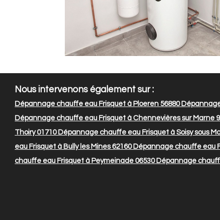
Nous intervenons également sur :
Dépannage chauffe eau Frisquet à Ploeren 56880
Dépannage 
Dépannage chauffe eau Frisquet à Chennevières sur Marne 
Thoiry 01710
Dépannage chauffe eau Frisquet à Soisy sous M
eau Frisquet à Bully les Mines 62160
Dépannage chauffe eau Fri
chauffe eau Frisquet à Peymeinade 06530
Dépannage chauffe 