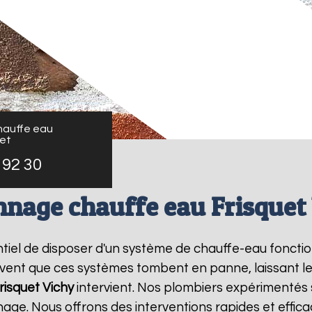
auffe eau
uet
 92 30
nage chauffe eau Frisquet
sentiel de disposer d'un système de chauffe-eau fonct
ouvent que ces systèmes tombent en panne, laissant l
risquet
Vichy
intervient. Nos plombiers expérimentés s
ge. Nous offrons des interventions rapides et effic