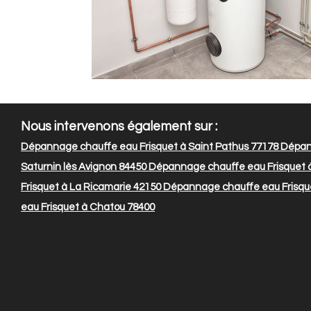
Nous intervenons également sur :
Dépannage chauffe eau Frisquet à Saint Pathus 77178
Dépann
Saturnin lès Avignon 84450
Dépannage chauffe eau Frisquet 
Frisquet à La Ricamarie 42150
Dépannage chauffe eau Frisque
eau Frisquet à Chatou 78400