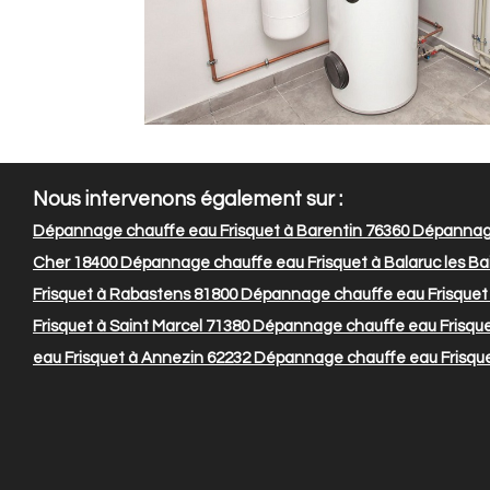
Nous intervenons également sur :
Dépannage chauffe eau Frisquet à Barentin 76360
Dépannage 
Cher 18400
Dépannage chauffe eau Frisquet à Balaruc les Ba
Frisquet à Rabastens 81800
Dépannage chauffe eau Frisquet
Frisquet à Saint Marcel 71380
Dépannage chauffe eau Frisquet
eau Frisquet à Annezin 62232
Dépannage chauffe eau Frisquet