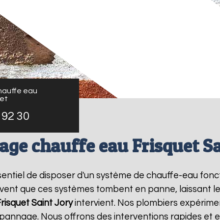
auffe eau
uet
 92 30
ge chauffe eau Frisquet Sa
essentiel de disposer d'un système de chauffe-eau fo
ouvent que ces systèmes tombent en panne, laissant l
risquet
Saint Jory
intervient. Nos plombiers expérimen
pannage. Nous offrons des interventions rapides et e