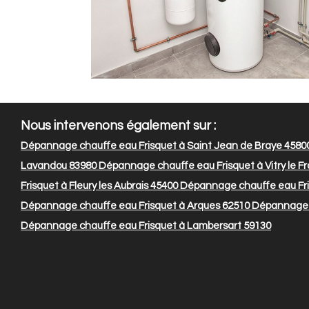
Nous intervenons également sur :
Dépannage chauffe eau Frisquet à Saint Jean de Braye 4580
Lavandou 83980
Dépannage chauffe eau Frisquet à Vitry le F
Frisquet à Fleury les Aubrais 45400
Dépannage chauffe eau Fri
Dépannage chauffe eau Frisquet à Arques 62510
Dépannage c
Dépannage chauffe eau Frisquet à Lambersart 59130