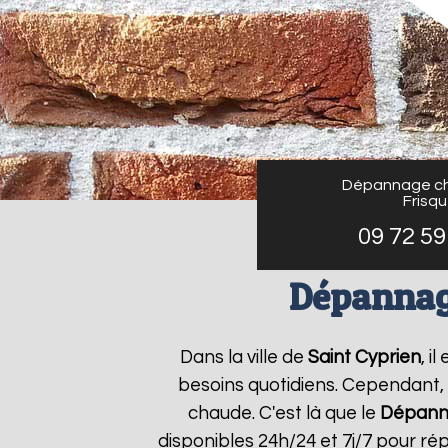
Dépannage ch
Frisq
09 72 59
Dépannage
Dans la ville de
Saint Cyprien
, i
besoins quotidiens. Cependant, 
chaude. C'est là que le
Dépanna
disponibles 24h/24 et 7j/7 pour r