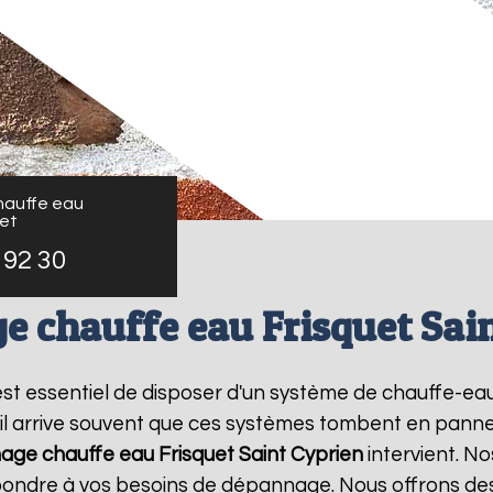
auffe eau
uet
 92 30
 chauffe eau Frisquet Sai
l est essentiel de disposer d'un système de chauffe-e
il arrive souvent que ces systèmes tombent en panne,
ge chauffe eau Frisquet
Saint Cyprien
intervient. N
épondre à vos besoins de dépannage. Nous offrons des 