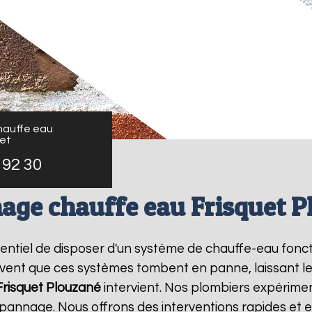
auffe eau
uet
 92 30
age chauffe eau Frisquet P
essentiel de disposer d'un système de chauffe-eau fon
ouvent que ces systèmes tombent en panne, laissant l
risquet
Plouzané
intervient. Nos plombiers expérimen
pannage. Nous offrons des interventions rapides et e