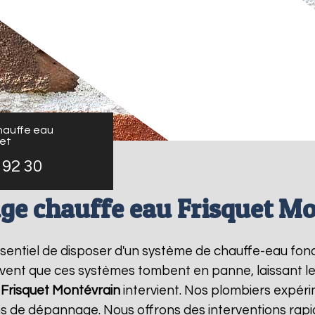
auffe eau
uet
 92 30
e chauffe eau Frisquet M
 essentiel de disposer d'un système de chauffe-eau fo
ouvent que ces systèmes tombent en panne, laissant l
Frisquet
Montévrain
intervient. Nos plombiers expéri
s de dépannage. Nous offrons des interventions rapi