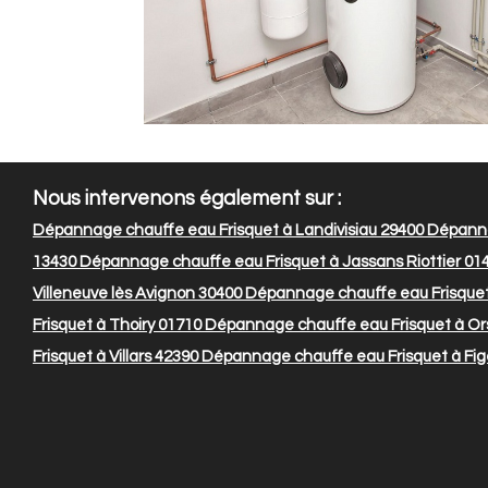
Nous intervenons également sur :
Dépannage chauffe eau Frisquet à Landivisiau 29400
Dépanna
13430
Dépannage chauffe eau Frisquet à Jassans Riottier 01
Villeneuve lès Avignon 30400
Dépannage chauffe eau Frisquet 
Frisquet à Thoiry 01710
Dépannage chauffe eau Frisquet à Or
Frisquet à Villars 42390
Dépannage chauffe eau Frisquet à Fi