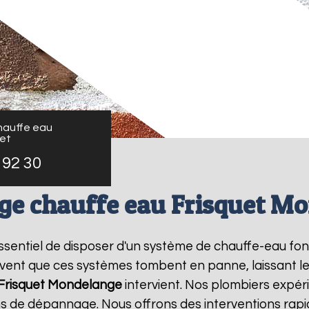
auffe eau
uet
 92 30
e chauffe eau Frisquet M
t essentiel de disposer d'un système de chauffe-eau f
ouvent que ces systèmes tombent en panne, laissant l
risquet
Mondelange
intervient. Nos plombiers expér
s de dépannage. Nous offrons des interventions rapi