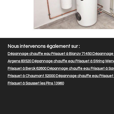
Nous intervenons également sur :
Dépannage chauffe eau Frisquet à Blanzy 71450
Dépannage c
Argens 83520
Dépannage chauffe eau Frisquet à Stiring Wen
Frisquet à Berck 62600
Dépannage chauffe eau Frisquet à Sa
Frisquet à Chaumont 52000
Dépannage chauffe eau Frisquet 
Frisquet à Sausset les Pins 13960