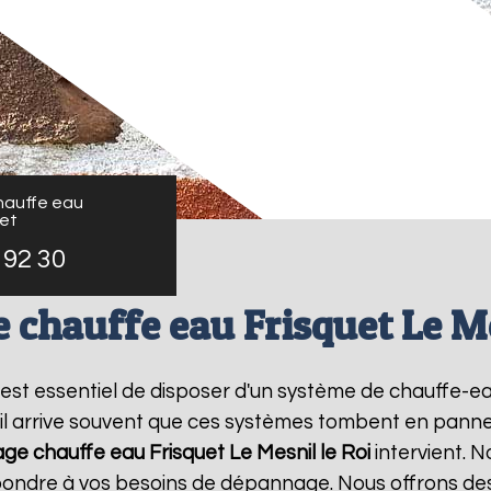
auffe eau
uet
 92 30
chauffe eau Frisquet Le Me
il est essentiel de disposer d'un système de chauffe-
il arrive souvent que ces systèmes tombent en panne,
e chauffe eau Frisquet
Le Mesnil le Roi
intervient. 
épondre à vos besoins de dépannage. Nous offrons des 