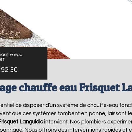
auffe eau
uet
 92 30
ge chauffe eau Frisquet L
essentiel de disposer d'un système de chauffe-eau fon
ouvent que ces systèmes tombent en panne, laissant l
risquet
Languidic
intervient. Nos plombiers expérimen
pannage. Nous offrons des interventions rapides et e