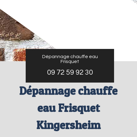
Dépannage chauffe eau
Frisquet
09 72 59 92 30
Dépannage chauffe
eau Frisquet
Kingersheim