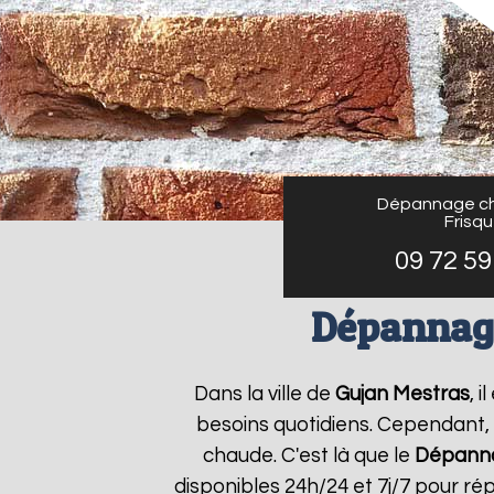
Dépannage ch
Frisq
09 72 59
Dépannage
Dans la ville de
Gujan Mestras
, 
besoins quotidiens. Cependant, 
chaude. C'est là que le
Dépanna
disponibles 24h/24 et 7j/7 pour r