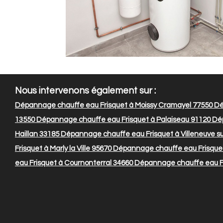
Nous intervenons également sur :
Dépannage chauffe eau Frisquet à Moissy Cramayel 77550
Dé
13550
Dépannage chauffe eau Frisquet à Palaiseau 91120
Dép
Haillan 33185
Dépannage chauffe eau Frisquet à Villeneuve su
Frisquet à Marly la Ville 95670
Dépannage chauffe eau Frisquet
eau Frisquet à Cournonterral 34660
Dépannage chauffe eau Fr