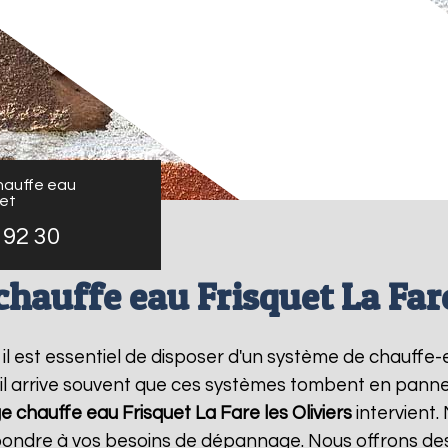
auffe eau
uet
 92 30
auffe eau Frisquet La Fare
, il est essentiel de disposer d'un système de chauff
il arrive souvent que ces systèmes tombent en panne,
 chauffe eau Frisquet
La Fare les Oliviers
intervient
épondre à vos besoins de dépannage. Nous offrons des 