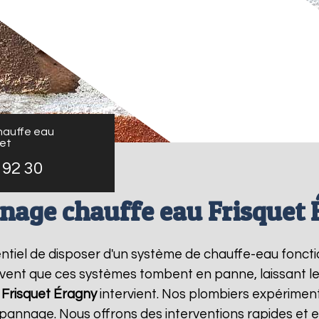
auffe eau
uet
 92 30
nage chauffe eau Frisquet 
ssentiel de disposer d'un système de chauffe-eau fonc
ouvent que ces systèmes tombent en panne, laissant l
Frisquet
Éragny
intervient. Nos plombiers expériment
pannage. Nous offrons des interventions rapides et e