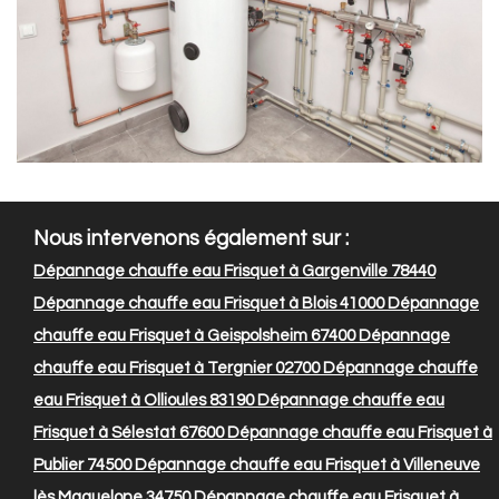
Nous intervenons également sur :
Dépannage chauffe eau Frisquet à Gargenville 78440
Dépannage chauffe eau Frisquet à Blois 41000
Dépannage
chauffe eau Frisquet à Geispolsheim 67400
Dépannage
chauffe eau Frisquet à Tergnier 02700
Dépannage chauffe
eau Frisquet à Ollioules 83190
Dépannage chauffe eau
Frisquet à Sélestat 67600
Dépannage chauffe eau Frisquet à
Publier 74500
Dépannage chauffe eau Frisquet à Villeneuve
lès Maguelone 34750
Dépannage chauffe eau Frisquet à