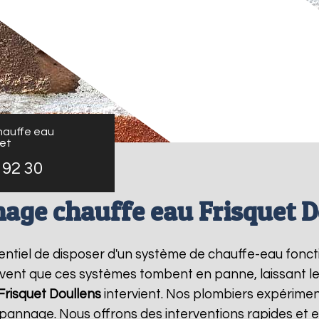
auffe eau
uet
 92 30
age chauffe eau Frisquet D
essentiel de disposer d'un système de chauffe-eau fon
ouvent que ces systèmes tombent en panne, laissant l
risquet
Doullens
intervient. Nos plombiers expérimen
pannage. Nous offrons des interventions rapides et e