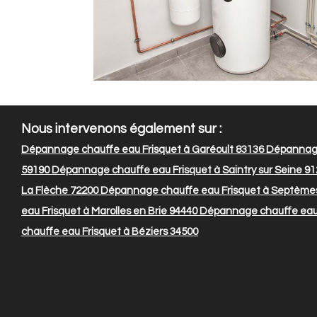
Nous intervenons également sur :
Dépannage chauffe eau Frisquet à Garéoult 83136
Dépannage
59190
Dépannage chauffe eau Frisquet à Saintry sur Seine 9
La Flèche 72200
Dépannage chauffe eau Frisquet à Septèmes 
eau Frisquet à Marolles en Brie 94440
Dépannage chauffe eau 
chauffe eau Frisquet à Béziers 34500