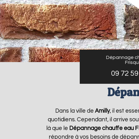
Dépannage ch
Frisq
09 72 59
Dépan
Dans la ville de
Amilly
, il est es
quotidiens. Cependant, il arrive s
là que le
Dépannage chauffe eau Fr
répondre à vos besoins de dépanna