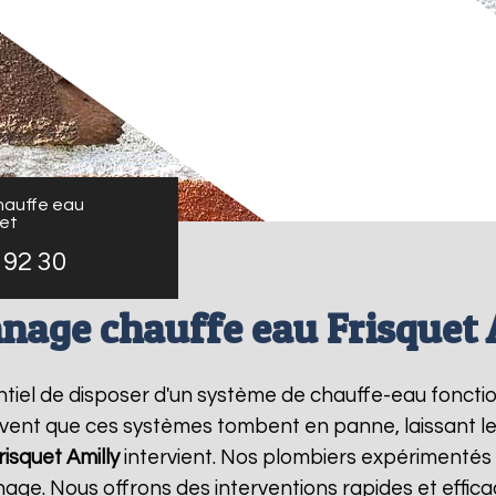
auffe eau
uet
 92 30
nage chauffe eau Frisquet 
sentiel de disposer d'un système de chauffe-eau fonct
ouvent que ces systèmes tombent en panne, laissant l
isquet
Amilly
intervient. Nos plombiers expérimentés 
ge. Nous offrons des interventions rapides et effic